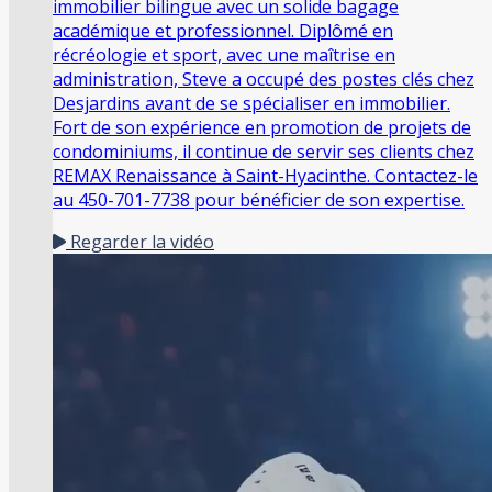
immobilier bilingue avec un solide bagage
académique et professionnel. Diplômé en
récréologie et sport, avec une maîtrise en
administration, Steve a occupé des postes clés chez
Desjardins avant de se spécialiser en immobilier.
Fort de son expérience en promotion de projets de
condominiums, il continue de servir ses clients chez
REMAX Renaissance à Saint-Hyacinthe. Contactez-le
au 450-701-7738 pour bénéficier de son expertise.
Regarder la vidéo