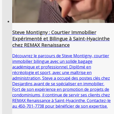
Steve Montigny : Courtier Immobilier
Expérimenté et Bilingue à Saint-Hyacinthe
chez REMAX Renaissance
Découvrez le parcours de Steve Montigny, courtier
immobilier bilingue avec un solide bagage
académique et professionnel. Diplômé en
récréologie et sport, avec une maîtrise en
administration, Steve a occupé des postes clés chez
Desjardins avant de se spécialiser en immobilier.
Fort de son expérience en promotion de projets de
condominiums, il continue de servir ses clients chez
REMAX Renaissance à Saint-Hyacinthe. Contactez-le
au 450-701-7738 pour bénéficier de son expertise.