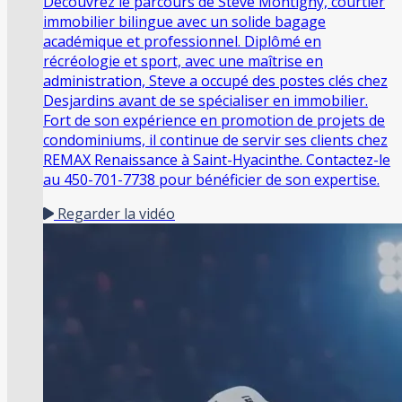
Découvrez le parcours de Steve Montigny, courtier
immobilier bilingue avec un solide bagage
académique et professionnel. Diplômé en
récréologie et sport, avec une maîtrise en
administration, Steve a occupé des postes clés chez
Desjardins avant de se spécialiser en immobilier.
Fort de son expérience en promotion de projets de
condominiums, il continue de servir ses clients chez
REMAX Renaissance à Saint-Hyacinthe. Contactez-le
au 450-701-7738 pour bénéficier de son expertise.
Regarder la vidéo